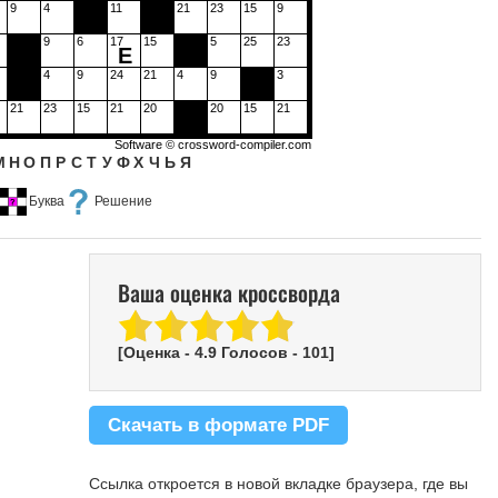
9
4
11
21
23
15
9
9
6
17
15
5
25
23
Е
4
9
24
21
4
9
3
21
23
15
21
20
20
15
21
Software ©
crossword-compiler.com
М
Н
О
П
Р
С
Т
У
Ф
Х
Ч
Ь
Я
Буква
Решение
Ваша оценка кроссворда
[Оценка -
4.9
Голосов -
101
]
Скачать в формате PDF
Ссылка откроется в новой вкладке браузера, где вы