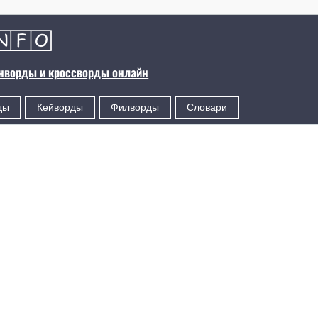
анворды и кроссворды онлайн
ды
Кейворды
Филворды
Словари