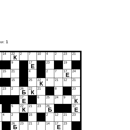
ки:
1
14
22
2
7
10
4
2
23
21
К
9
17
23
19
Е
15
21
4
2
7
17
24
Е
15
25
22
4
21
12
21
К
23
2
26
22
21
8
23
Б
К
17
6
25
24
9
22
Е
К
5
22
21
23
26
17
К
Б
Е
4
2
15
2
12
21
23
26
23
21
2
14
17
23
Б
Е