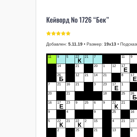
Кейворд № 1726 “Бек”
Добавлен:
5.11.19
• Размер:
19х13
• Подсказ
11
9
5
22
21
7
11
9
К
14
21
20
1
12
17
Е
26
12
21
14
21
8
17
Б
Е
7
21
16
21
3
23
17
1
Е
20
21
18
25
26
Б
16
17
23
9
25
6
9
22
21
Е
К
9
4
9
25
16
5
22
21
22
2
15
4
21
23
К
К
2
25
21
13
9