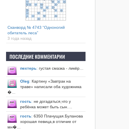
Сканворд № 4743 “Одноногий
обитатель леса”
3 года назад
ПОСЛЕДНИЕ КОММЕНТАРИИ
пехтерь
:
густая смазка - ликёр…
Оleg
:
Картину «Завтрак на
траве» написали оба художника
�…
гость
:
не догадаться,что у
ребёнка может быть сын.…
гость
:
6350 Плачущая.Буланова
хорошая певица,в отличие от
мн�…