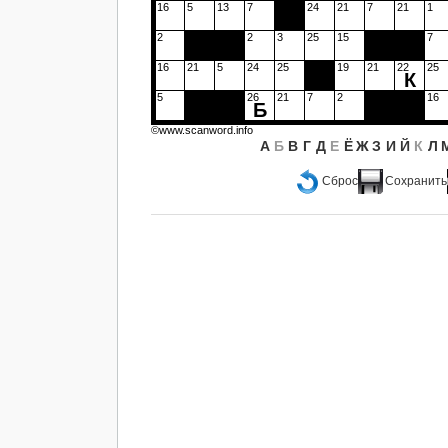
16
5
13
7
24
21
7
21
1
2
2
3
25
15
7
16
21
5
24
25
19
21
22
25
К
5
26
21
7
2
16
Б
©www.scanword.info
А
Б
В
Г
Д
Е
Ё
Ж
З
И
Й
К
Л
Сброс
Сохранить