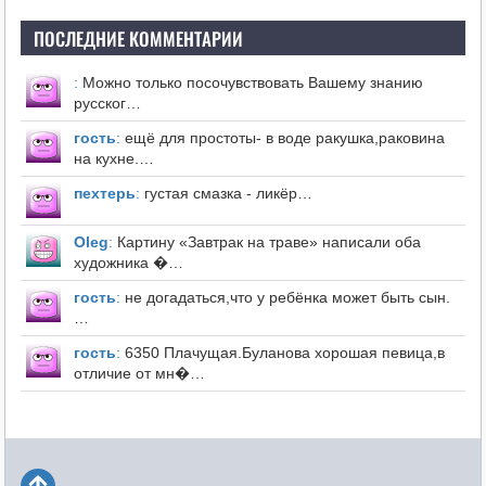
ПОСЛЕДНИЕ КОММЕНТАРИИ
:
Можно только посочувствовать Вашему знанию
русског…
гость
:
ещё для простоты- в воде ракушка,раковина
на кухне.…
пехтерь
:
густая смазка - ликёр…
Оleg
:
Картину «Завтрак на траве» написали оба
художника �…
гость
:
не догадаться,что у ребёнка может быть сын.
…
гость
:
6350 Плачущая.Буланова хорошая певица,в
отличие от мн�…