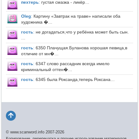
пехтерь
:
густая смазка - ликёр…
Оleg
:
Картину «Завтрак на траве» написали оба
художника �…
гость
:
не догадаться,что у ребёнка может быть сын.
…
гость
:
6350 Плачущая.Буланова хорошая певица,в
отличие от мн�…
гость
:
6347 слово рассадник всегда имело
криминальный оттен�…
гость
:
6345 была Роксанда,теперь Роксана…
© www.scanword.info 2007-2026
Копирование, перепечатка и прочее использование материалов