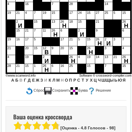
4
16
7
28
14
19
21
4
7
19
15
17
24
15
27
25
5
15
2
15
13
26
18
15
21
26
И
Н
Н
15
21
7
11
26
6
2
9
6
Н
И
19
16
17
5
17
21
5
15
26
2
3
7
Н
И
21
20
15
12
9
20
15
26
3
4
В
Н
4
19
2
26
4
19
14
13
21
26
И
Н
Н
28
21
15
1
26
6
16
25
15
7
15
Н
©www.scanword.info
Software ©
crossword-compiler.com
А
Б
В
Г
Д
Е
Ж
З
И
К
Л
М
Н
О
П
Р
С
Т
У
Х
Ц
Ч
Ш
Щ
Ы
Ь
Ю
Я
Сброс
Сохранить
Буква
Решение
Ваша оценка кроссворда
[Оценка -
4.8
Голосов -
98
]