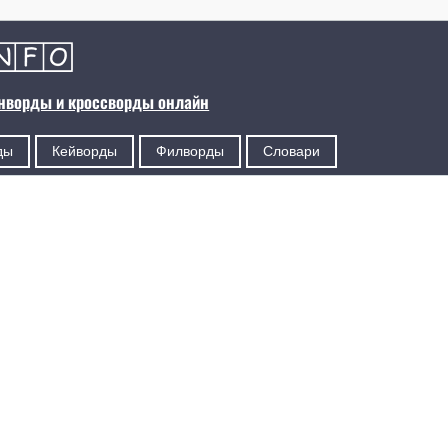
анворды и кроссворды онлайн
ды
Кейворды
Филворды
Словари