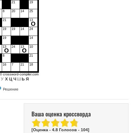
21
19
8
20
14
25
21
13
О
19
19
14
24
19
14
13
24
13
10
О
О
8
21
16
7
21
18
 ©
crossword-compiler.com
У
Х
Ц
Ч
Ш
Ь
Я
Решение
Ваша оценка кроссворда
[Оценка -
4.8
Голосов -
104
]