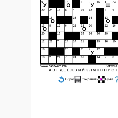
9
13
11
9
16
1
23
У
О
У
Ш
20
24
16
8
4
16
12
4
6
13
16
14
13
О
О
13
8
12
6
25
13
20
22
16
О
О
20
16
15
16
26
20
12
21
7
24
14
21
19
16
10
16
26
11
9
12
У
10
2
21
7
24
16
14
7
8
©www.scanword.info
Software
А
В
Г
Д
Е
Ё
Ж
З
И
Й
К
Л
М
Н
О
П
Р
С
Т
Сброс
Сохранить
Буква