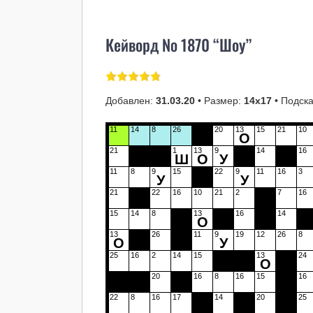
Кейворд № 1870 “Шоу”
Добавлен:
31.03.20
• Размер:
14х17
• Подска
11
14
8
26
20
13
15
21
10
О
21
1
13
9
14
16
Ш
О
У
11
8
9
15
22
9
11
16
3
У
У
21
22
16
10
21
2
7
16
15
14
8
13
16
14
О
13
26
11
9
19
12
26
8
О
У
25
16
2
14
15
13
24
О
20
16
8
16
15
16
22
8
16
17
14
20
25