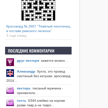
Кроссворд № 2607 “Тяжёлый пехотинец
в составе римского легиона”
3 года назад
ПОСЛЕДНИЕ КОММЕНТАРИИ
друг пехтеря
:
кажется можно…
Александр
:
бухта, это провод
смотаный без катушки ,кроссворд
2014…
пехтерь
:
писаный мужчина -
прихватило…
гость
:
6344 клеймо на корове
разве тавр,а не тавро…