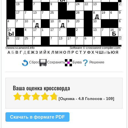
19
7
9
7
24
22
13
21
17
7
13
7
25
28
8
19
6
9
Д
4
7
10
8
10
8
9
20
10
6
Д
Д
14
4
17
1
17
7
2
13
7
16
9
Ы
Б
6
22
25
7
7
13
17
7
6
7
15
©www.scanword.info
Software ©
crossword-compiler.com
А
Б
В
Г
Д
Е
Ж
З
И
Й
К
Л
М
Н
О
П
Р
С
Т
У
Ф
Х
Ч
Ш
Ы
Ь
Ю
Я
Сброс
Сохранить
Буква
Решение
Ваша оценка кроссворда
[Оценка -
4.8
Голосов -
109
]
Скачать в формате PDF