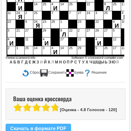
4
14
25
4
14
25
22
8
25
17
И
И
Л
11
24
2
25
7
7
27
14
3
25
4
Я
И
22
9
24
23
25
1
23
22
4
18
Я
И
3
21
27
29
8
22
2
27
29
27
5
Л
4
11
4
27
22
4
12
И
И
И
2
1
25
14
3
4
14
25
29
5
25
17
22
И
©www.scanword.info
Software ©
crossword-compiler.com
А
Б
В
Г
Д
Е
Ж
З
И
Й
К
Л
М
Н
О
П
Р
С
Т
У
Х
Ч
Ш
Щ
Ы
Ь
Э
Ю
Я
Сброс
Сохранить
Буква
Решение
Ваша оценка кроссворда
[Оценка -
4.8
Голосов -
120
]
Скачать в формате PDF