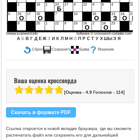
2
18
1
24
17
4
22
4
8
4
10
Б
6
16
17
16
7
10
16
13
16
24
О
О
О
З
О
Б
8
20
1
22
8
10
16
2
16
23
1
О
О
©www.scanword.info
Software ©
crossword-compiler.com
А
Б
В
Г
Д
Е
Ж
З
И
К
Л
М
Н
О
П
Р
С
Т
У
Х
Ш
Ы
Э
Я
Сброс
Сохранить
Буква
Решение
Ваша оценка кроссворда
[Оценка -
4.9
Голосов -
114
]
Скачать в формате PDF
Ссылка откроется в новой вкладке браузера, где вы сможете
распечатать файл или сохранить его для дальнейшей