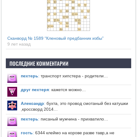
Сканворд № 1589 “Кленовый предбанник избы”
9 лет назад
ПОСЛЕДНИЕ КОММЕНТАРИИ
пехтерь
:
транспорт хипстера - родители…
друг пехтеря
:
кажется можно…
Александр
:
бухта, это провод смотаный без катушки
,кроссворд 2014…
пехтерь
:
писаный мужчина - прихватило…
гость
:
6344 клеймо на корове разве тавр,а не