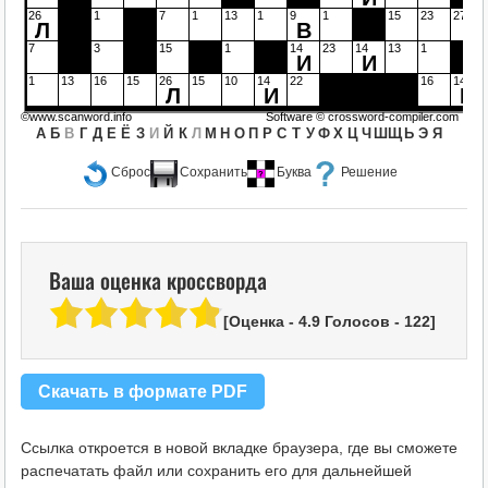
26
1
7
1
13
1
9
1
15
23
27
Л
В
7
3
15
1
14
23
14
13
1
И
И
1
13
16
15
26
15
10
14
22
16
14
Л
И
И
©www.scanword.info
Software ©
crossword-compiler.com
А
Б
В
Г
Д
Е
Ё
З
И
Й
К
Л
М
Н
О
П
Р
С
Т
У
Ф
Х
Ц
Ч
Ш
Щ
Ь
Э
Я
Сброс
Сохранить
Буква
Решение
Ваша оценка кроссворда
[Оценка -
4.9
Голосов -
122
]
Скачать в формате PDF
Ссылка откроется в новой вкладке браузера, где вы сможете
распечатать файл или сохранить его для дальнейшей