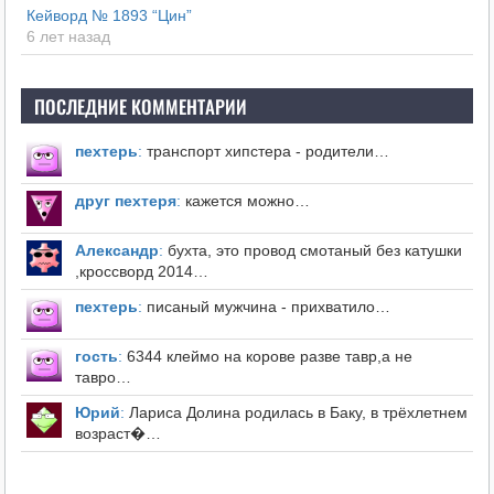
Кейворд № 1893 “Цин”
6 лет назад
ПОСЛЕДНИЕ КОММЕНТАРИИ
пехтерь
:
транспорт хипстера - родители…
друг пехтеря
:
кажется можно…
Александр
:
бухта, это провод смотаный без катушки
,кроссворд 2014…
пехтерь
:
писаный мужчина - прихватило…
гость
:
6344 клеймо на корове разве тавр,а не
тавро…
Юрий
:
Лариса Долина родилась в Баку, в трёхлетнем
возраст�…