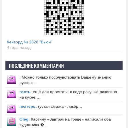
Кейворд № 2828 “Вьюн”
4 года назад
ПОСЛЕДНИЕ КОММЕНТАРИИ
:
Можно только посочувствовать Вашему знанию
русског…
гость
:
ещё для простоты- в воде ракушка,раковина
на кухне.…
пехтерь
:
густая смазка - ликёр…
Оleg
:
Картину «Завтрак на траве» написали оба
художника �…