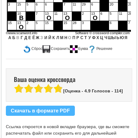
3
15
5
6
6
7
11
29
6
20
20
10
7
13
11
13
2
13
6
5
11
28
В
О
О
О
15
13
2
5
15
15
28
3
6
7
О
©www.scanword.info
Software ©
crossword-compiler.com
А
Б
В
Г
Д
Е
Ё
Ж
З
И
Й
К
Л
М
Н
О
П
Р
С
Т
У
Ф
Х
Ц
Ч
Ш
Ы
Ь
Ю
Я
Сброс
Сохранить
Буква
Решение
Ваша оценка кроссворда
[Оценка -
4.9
Голосов -
114
]
Скачать в формате PDF
Ссылка откроется в новой вкладке браузера, где вы сможете
распечатать файл или сохранить его для дальнейшей