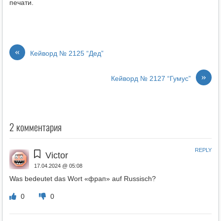
печати.
«
Кейворд № 2125 “Дед”
»
Кейворд № 2127 “Гумус”
2 комментария
REPLY
Victor
17.04.2024 @ 05:08
Was bedeutet das Wort «фрап» auf Russisch?
0
0