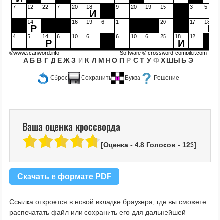
7
12
22
7
20
18
9
20
19
15
3
5
И
14
16
19
6
1
20
17
18
Р
И
4
5
14
6
10
6
6
10
6
25
18
12
Р
И
©www.scanword.info
Software ©
crossword-compiler.com
А
Б
В
Г
Д
Е
Ж
З
И
К
Л
М
Н
О
П
Р
С
Т
У
Ф
Х
Ш
Ы
Ь
Э
Сброс
Сохранить
Буква
Решение
Ваша оценка кроссворда
[Оценка -
4.8
Голосов -
123
]
Скачать в формате PDF
Ссылка откроется в новой вкладке браузера, где вы сможете
распечатать файл или сохранить его для дальнейшей