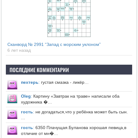
Сканворд № 2991 “Запад с морским уклоном”
6 лет назад
ПОСЛЕДНИЕ КОММЕНТАРИИ
пехтерь
:
густая смазка - ликёр…
Оleg
:
Картину «Завтрак на траве» написали оба
художника �…
гость
:
не догадаться,что у ребёнка может быть сын.
…
гость
:
6350 Плачущая.Буланова хорошая певица,в
отличие от мн�…