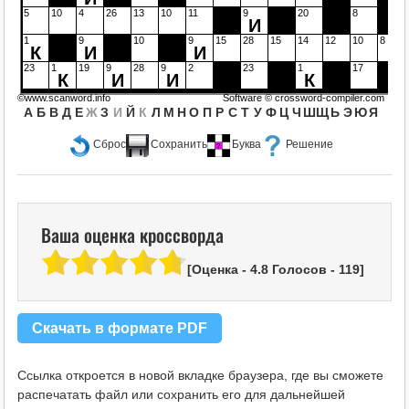
5
10
4
26
13
10
11
9
20
8
И
1
9
10
9
15
28
15
14
12
10
8
К
И
И
23
1
19
9
28
9
2
23
1
17
К
И
И
К
©www.scanword.info
Software ©
crossword-compiler.com
А
Б
В
Д
Е
Ж
З
И
Й
К
Л
М
Н
О
П
Р
С
Т
У
Ф
Ц
Ч
Ш
Щ
Ь
Э
Ю
Я
Сброс
Сохранить
Буква
Решение
Ваша оценка кроссворда
[Оценка -
4.8
Голосов -
119
]
Скачать в формате PDF
Ссылка откроется в новой вкладке браузера, где вы сможете
распечатать файл или сохранить его для дальнейшей