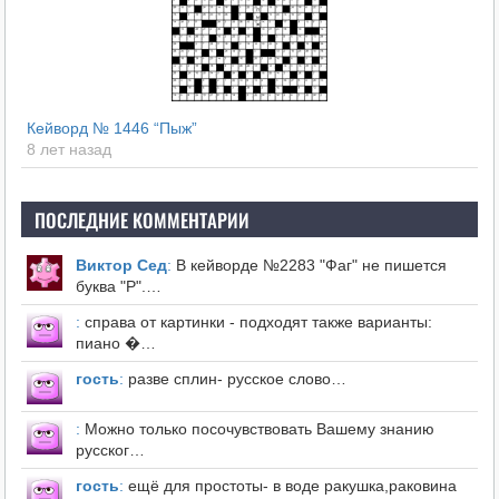
Кейворд № 1446 “Пыж”
8 лет назад
ПОСЛЕДНИЕ КОММЕНТАРИИ
Виктор Сед
:
В кейворде №2283 "Фаг" не пишется
буква "Р".…
:
справа от картинки - подходят также варианты:
пиано �…
гость
:
разве сплин- русское слово…
:
Можно только посочувствовать Вашему знанию
русског…
гость
:
ещё для простоты- в воде ракушка,раковина