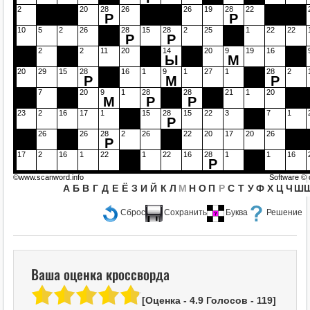
2
20
28
26
26
19
28
22
Р
Р
10
5
2
26
28
15
28
2
25
1
22
22
Р
Р
2
2
11
20
14
20
9
19
16
Ы
М
20
29
15
28
16
1
9
1
27
1
28
2
Р
М
Р
7
20
9
1
28
28
21
1
20
М
Р
Р
23
2
16
17
1
15
28
15
22
3
7
1
Р
26
26
28
2
26
22
20
17
20
26
Р
17
2
16
1
22
1
22
16
28
1
1
16
Р
©www.scanword.info
Software ©
А
Б
В
Г
Д
Е
Ё
З
И
Й
К
Л
М
Н
О
П
Р
С
Т
У
Ф
Х
Ц
Ч
Ш
Сброс
Сохранить
Буква
Решение
Ваша оценка кроссворда
[Оценка -
4.9
Голосов -
119
]