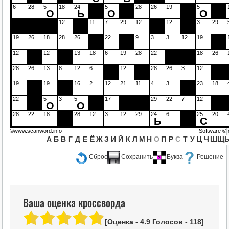
6
28
5
18
24
5
28
26
19
5
О
Ь
О
О
12
11
7
29
12
12
3
29
19
26
18
28
26
22
9
3
3
12
19
12
12
13
18
6
19
28
22
18
26
28
26
13
8
12
6
12
28
26
3
12
19
19
16
2
12
21
11
4
3
23
18
22
5
3
5
17
29
22
7
12
О
О
28
22
18
28
12
3
12
29
24
6
25
20
Ь
С
©www.scanword.info
Software ©
А
Б
В
Г
Д
Е
Ё
Ж
З
И
Й
К
Л
М
Н
О
П
Р
С
Т
У
Ц
Ч
Ш
Щ
Сброс
Сохранить
Буква
Решение
Ваша оценка кроссворда
[Оценка -
4.9
Голосов -
118
]