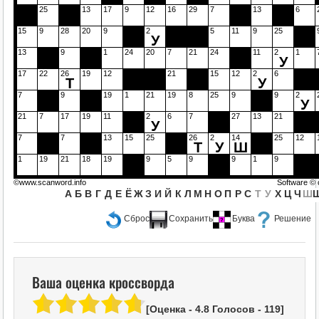
25
13
17
9
12
16
29
7
13
6
15
9
28
20
9
2
5
11
9
25
У
13
9
1
24
20
7
21
24
11
2
1
У
17
22
26
19
12
21
15
12
2
6
Т
У
7
9
19
1
21
19
8
25
9
9
2
У
21
7
17
19
11
2
6
7
27
13
21
У
7
7
13
15
25
26
2
14
25
12
Т
У
Ш
1
19
21
18
19
9
5
9
9
1
9
©www.scanword.info
Software ©
А
Б
В
Г
Д
Е
Ё
Ж
З
И
Й
К
Л
М
Н
О
П
Р
С
Т
У
Х
Ц
Ч
Ш
Сброс
Сохранить
Буква
Решение
Ваша оценка кроссворда
[Оценка -
4.8
Голосов -
119
]