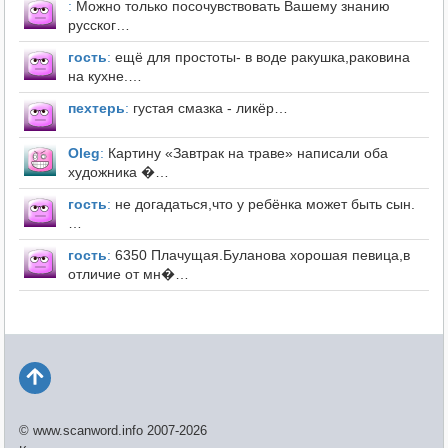
:
Можно только посочувствовать Вашему знанию
русског…
гость
:
ещё для простоты- в воде ракушка,раковина
на кухне.…
пехтерь
:
густая смазка - ликёр…
Оleg
:
Картину «Завтрак на траве» написали оба
художника �…
гость
:
не догадаться,что у ребёнка может быть сын.
…
гость
:
6350 Плачущая.Буланова хорошая певица,в
отличие от мн�…
© www.scanword.info 2007-2026