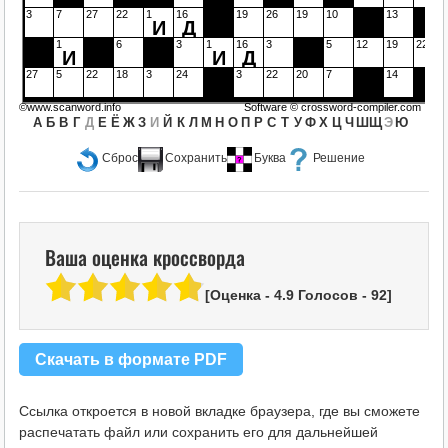
3
7
27
22
1
16
19
26
19
10
13
И
Д
1
6
3
1
16
3
5
12
19
22
И
И
Д
27
5
22
18
3
24
3
22
20
7
14
©www.scanword.info
Software ©
crossword-compiler.com
А
Б
В
Г
Д
Е
Ё
Ж
З
И
Й
К
Л
М
Н
О
П
Р
С
Т
У
Ф
Х
Ц
Ч
Ш
Щ
Э
Ю
Сброс
Сохранить
Буква
Решение
Ваша оценка кроссворда
[Оценка -
4.9
Голосов -
92
]
Скачать в формате PDF
Ссылка откроется в новой вкладке браузера, где вы сможете
распечатать файл или сохранить его для дальнейшей