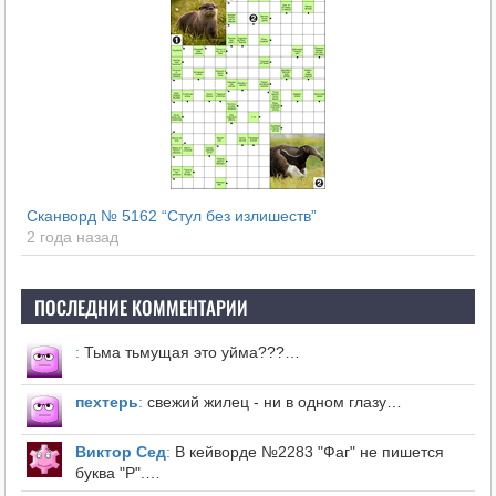
Сканворд № 5162 “Стул без излишеств”
2 года назад
ПОСЛЕДНИЕ КОММЕНТАРИИ
:
Тьма тьмущая это уйма???…
пехтерь
:
свежий жилец - ни в одном глазу…
Виктор Сед
:
В кейворде №2283 "Фаг" не пишется
буква "Р".…