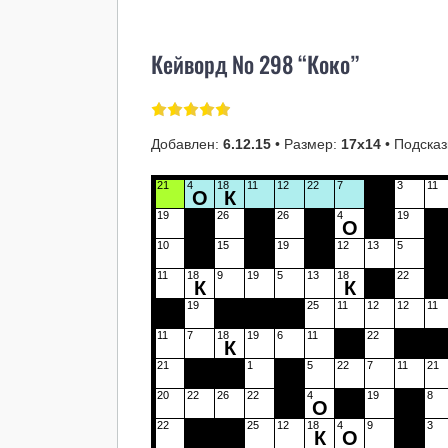
Кейворд № 298 “Коко”
Добавлен:
6.12.15
• Размер:
17х14
• Подсказ
21
4
18
11
12
22
7
3
11
О
К
19
26
26
4
19
О
10
15
19
12
13
5
11
18
9
19
5
13
18
22
К
К
19
25
11
12
12
11
11
7
18
19
6
11
22
К
21
1
5
22
7
11
21
20
22
26
22
4
19
8
О
22
25
12
18
4
9
3
К
О