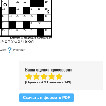
4
7
22
12
19
О
12
11
1
11
18
К
6
13
20
26
22
11
11
19
3
22
5
25
13
6
22
2
11
Software ©
crossword-compiler.com
П
Р
С
Т
У
Ф
Х
Ч
Э
Ю
Я
Буква
Решение
Ваша оценка кроссворда
[Оценка -
4.9
Голосов -
149
]
Скачать в формате PDF