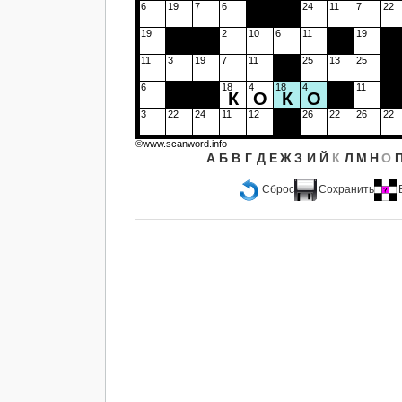
6
19
7
6
24
11
7
22
19
2
10
6
11
19
11
3
19
7
11
25
13
25
6
18
4
18
4
11
К
О
К
О
3
22
24
11
12
26
22
26
22
©www.scanword.info
А
Б
В
Г
Д
Е
Ж
З
И
Й
К
Л
М
Н
О
Сброс
Сохранить