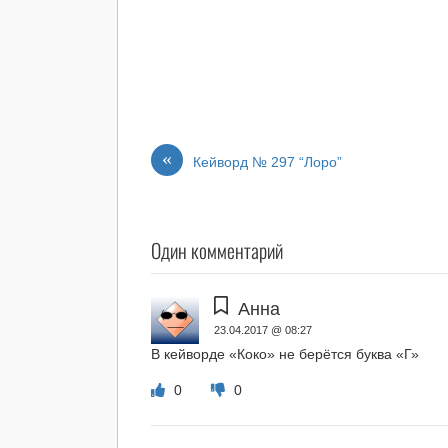
«
Кейворд № 297 “Лоро”
Один комментарий
Анна
23.04.2017 @ 08:27
В кейворде «Коко» не берётся буква «Г»
0
0