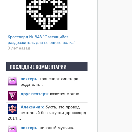
Кроссворд № 848 “Светящийся
раздражитель для воющего волка”
9 лет назад
ПОСЛЕДНИЕ КОММЕНТАРИИ
пехтерь
:
транспорт хипстера -
родители…
друг пехтеря
:
кажется можно…
Александр
:
бухта, это провод
смотаный без катушки ,кроссворд
2014…
пехтерь
:
писаный мужчина -