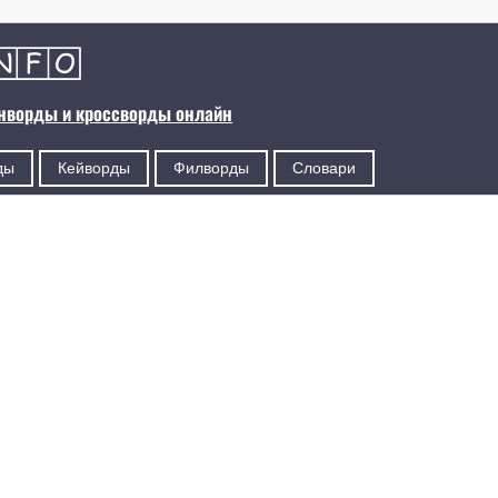
анворды и кроссворды онлайн
ды
Кейворды
Филворды
Словари