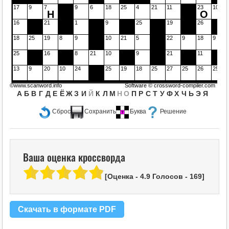
17
9
7
9
6
18
25
4
21
11
23
10
Н
О
16
21
1
9
25
19
26
18
25
19
8
9
10
21
5
22
9
18
9
25
16
8
21
10
9
21
11
13
9
20
10
24
25
19
18
25
27
25
26
25
©www.scanword.info
Software ©
crossword-compiler.com
А
Б
В
Г
Д
Е
Ё
Ж
З
И
Й
К
Л
М
Н
О
П
Р
С
Т
У
Ф
Х
Ч
Ь
Э
Я
Сброс
Сохранить
Буква
Решение
Ваша оценка кроссворда
[Оценка -
4.9
Голосов -
169
]
Скачать в формате PDF