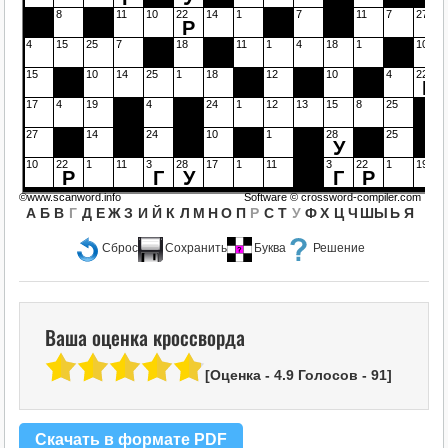
8
11
10
22
14
1
7
11
7
27
Р
4
15
25
7
18
11
1
4
18
1
10
15
10
14
25
1
18
12
10
4
22
Р
17
4
19
4
24
1
12
13
15
8
25
27
14
24
10
1
28
25
У
10
22
1
11
3
28
17
1
11
3
22
1
19
Р
Г
У
Г
Р
©www.scanword.info
Software ©
crossword-compiler.com
А
Б
В
Г
Д
Е
Ж
З
И
Й
К
Л
М
Н
О
П
Р
С
Т
У
Ф
Х
Ц
Ч
Ш
Ы
Ь
Я
Сброс
Сохранить
Буква
Решение
Ваша оценка кроссворда
[Оценка -
4.9
Голосов -
91
]
Скачать в формате PDF