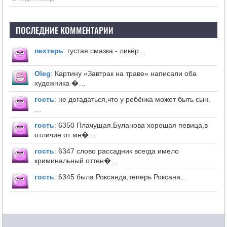
ПОСЛЕДНИЕ КОММЕНТАРИИ
пехтерь
:
густая смазка - ликёр…
Оleg
:
Картину «Завтрак на траве» написали оба
художника �…
гость
:
не догадаться,что у ребёнка может быть сын.
…
гость
:
6350 Плачущая.Буланова хорошая певица,в
отличие от мн�…
гость
:
6347 слово рассадник всегда имело
криминальный оттен�…
гость
:
6345 была Роксанда,теперь Роксана…