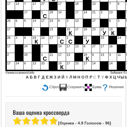
17
13
7
17
27
17
18
13
7
6
17
1
29
14
17
14
21
3
13
С
26
6
5
14
17
23
6
3
13
17
6
3
17
6
23
19
17
18
23
22
19
К
У
К
26
3
8
19
23
17
1
1
22
23
14
К
С
С
У
17
24
3
14
17
13
8
27
17
16
2
20
1
21
17
13
19
6
13
3
11
С
К
17
14
6
13
10
19
17
23
17
14
14
К
©www.scanword.info
Software ©
А
Б
В
Г
Д
Е
Ж
З
И
Й
К
Л
М
Н
О
П
Р
С
Т
У
Ф
Х
Ц
Ч
Ы
Сброс
Сохранить
Буква
Решение
Ваша оценка кроссворда
[Оценка -
4.9
Голосов -
96
]