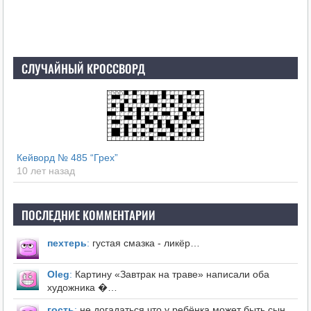
СЛУЧАЙНЫЙ КРОССВОРД
Кейворд № 485 “Грех”
10 лет назад
ПОСЛЕДНИЕ КОММЕНТАРИИ
пехтерь
:
густая смазка - ликёр…
Оleg
:
Картину «Завтрак на траве» написали оба
художника �…
гость
:
не догадаться,что у ребёнка может быть сын.