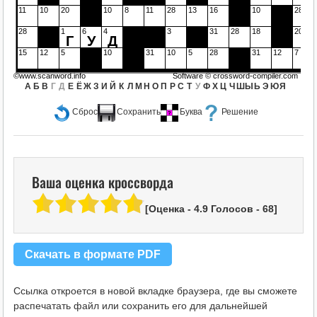
11
10
20
10
8
11
28
13
16
10
28
28
1
6
4
3
31
28
18
20
Г
У
Д
15
12
5
10
31
10
5
28
31
12
7
©www.scanword.info
Software ©
crossword-compiler.com
А
Б
В
Г
Д
Е
Ё
Ж
З
И
Й
К
Л
М
Н
О
П
Р
С
Т
У
Ф
Х
Ц
Ч
Ш
Ы
Ь
Э
Ю
Я
Сброс
Сохранить
Буква
Решение
Ваша оценка кроссворда
[Оценка -
4.9
Голосов -
68
]
Скачать в формате PDF
Ссылка откроется в новой вкладке браузера, где вы сможете
распечатать файл или сохранить его для дальнейшей