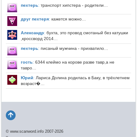
пехтерь
:
транспорт хипстера - родители…
друг пехтеря
:
кажется можно…
Александр
:
бухта, это провод смотаный без катушки
,кроссворд 2014…
пехтерь
:
писаный мужчина - прихватило…
гость
:
6344 клеймо на корове разве тавр,а не
тавро…
Юрий
:
Лариса Долина родилась в Баку, в трёхлетнем
возраст�…
© www.scanword.info 2007-2026