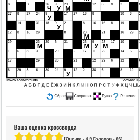
8
30
26
9
23
12
6
8
3
Ч
У
М
27
8
27
24
9
17
27
18
8
30
3
У
14
31
18
9
2
8
16
16
8
19
У
12
8
16
29
8
23
21
16
29
М
29
23
30
6
31
23
9
23
17
10
М
М
У
М
1
6
8
3
29
2
17
11
22
14
6
17
29
20
21
12
29
6
12
6
29
3
6
30
24
9
12
2
30
6
8
12
У
©www.scanword.info
Software ©
А
Б
В
Г
Д
Е
Ё
Ж
З
И
Й
К
Л
М
Н
О
П
Р
С
Т
У
Ф
Х
Ц
Ч
Ш
Сброс
Сохранить
Буква
Решение
Ваша оценка кроссворда
[Оценка -
4.9
Голосов -
66
]