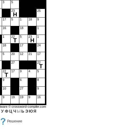
3
5
23
25
Н
17
5
1
18
9
16
18
1
1
22
5
23
1
Т
Н
18
17
24
5
20
12
21
17
27
22
Т
22
17
9
4
5
Т
9
6
8
10
27
9
9
19
19
9
16
ftware ©
crossword-compiler.com
У
Ф
Ц
Ч
Ы
Ь
Э
Ю
Я
Решение