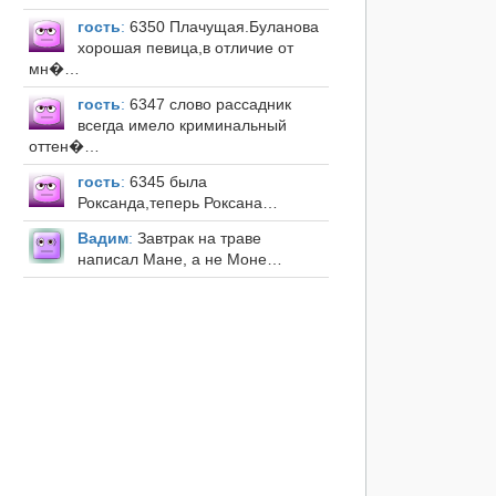
гость
:
6350 Плачущая.Буланова
хорошая певица,в отличие от
мн�…
гость
:
6347 слово рассадник
всегда имело криминальный
оттен�…
гость
:
6345 была
Роксанда,теперь Роксана…
Вадим
:
Завтрак на траве
написал Мане, а не Моне…