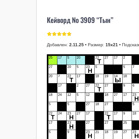
Кейворд № 3909 “Тын”
Добавлен:
2.11.25
• Размер:
15х21
• Подсказ
25
17
5
20
22
27
17
2
Т
27
20
5
23
5
5
7
Н
20
7
22
17
18
19
14
18
Т
Ы
17
2
27
22
27
9
6
Т
18
24
12
5
12
18
27
17
23
Н
5
5
27
18
27
5
22
24
23
27
17
22
17
9
18
Т
Н
Т
17
23
27
27
25
Н
5
9
23
21
18
19
27
23
Н
Н