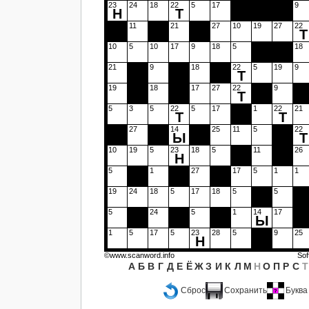
23
24
18
22
5
17
9
Н
Т
11
21
27
10
19
27
22
Т
10
5
10
17
9
18
5
18
21
9
18
22
5
19
9
Т
19
18
17
27
22
9
Т
5
3
5
22
5
17
1
22
21
Т
Т
27
14
25
11
5
22
Ы
Т
10
19
5
23
18
5
11
26
Н
5
1
27
17
5
1
1
19
24
18
5
17
18
5
5
5
24
5
1
14
17
Ы
1
5
17
5
23
28
5
9
25
Н
©www.scanword.info
So
А
Б
В
Г
Д
Е
Ё
Ж
З
И
К
Л
М
Н
О
П
Р
С
Т
Сброс
Сохранить
Буква