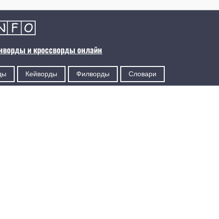
анворды и кроссворды онлайн
ды
Кейворды
Филворды
Словари