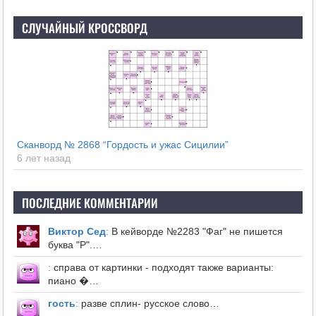
СЛУЧАЙНЫЙ КРОССВОРД
Сканворд № 2868 “Гордость и ужас Сицилии”
6 лет назад
ПОСЛЕДНИЕ КОММЕНТАРИИ
Виктор Сед
:
В кейворде №2283 "Фаг" не пишется
буква "Р".…
:
справа от картинки - подходят также варианты:
пиано �…
гость
:
разве сплин- русское слово…