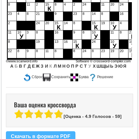
8
11
2
15
8
4
2
24
11
20
24
К
23
4
8
21
9
23
8
14
8
16
2
24
20
15
14
8
15
19
10
4
К
К
У
11
10
3
8
16
9
8
10
11
8
27
У
У
Б
8
19
13
16
15
24
10
10
К
У
У
22
8
9
8
11
8
8
24
8
23
19
20
15
К
©www.scanword.info
Software ©
crossword-compiler.com
А
Б
В
Г
Д
Е
Ж
З
И
К
Л
М
Н
О
П
Р
С
Т
У
Х
Ш
Щ
Ы
Ь
Э
Ю
Я
Сброс
Сохранить
Буква
Решение
Ваша оценка кроссворда
[Оценка -
4.9
Голосов -
59
]
Скачать в формате PDF