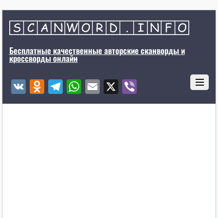
Бесплатные качественные авторские сканворды и
кроссворды онлайн
V
O
T
W
E
X
V
K
d
e
h
m
i
n
l
a
a
b
o
e
t
i
e
k
g
s
l
r
l
r
A
a
a
p
s
m
p
s
n