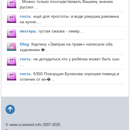
:
Можно только посочувствовать Вашему знанию
русског…
гость
:
ещё для простоты- в воде ракушка,раковина
на кухне.…
пехтерь
:
густая смазка - ликёр…
Оleg
:
Картину «Завтрак на траве» написали оба
художника �…
гость
:
не догадаться,что у ребёнка может быть сын.
…
гость
:
6350 Плачущая.Буланова хорошая певица,в
отличие от мн�…
© www.scanword.info 2007-2026