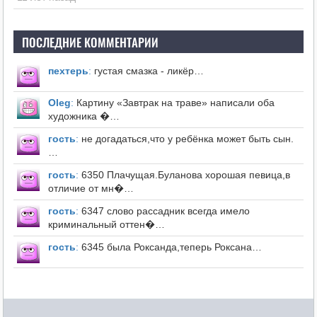
ПОСЛЕДНИЕ КОММЕНТАРИИ
пехтерь
:
густая смазка - ликёр…
Оleg
:
Картину «Завтрак на траве» написали оба
художника �…
гость
:
не догадаться,что у ребёнка может быть сын.
…
гость
:
6350 Плачущая.Буланова хорошая певица,в
отличие от мн�…
гость
:
6347 слово рассадник всегда имело
криминальный оттен�…
гость
:
6345 была Роксанда,теперь Роксана…