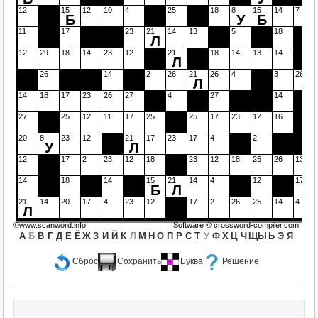
12
15
12
10
4
25
18
8
15
14
7
Б
У
Б
11
17
23
21
14
13
5
18
Л
12
29
18
14
23
12
21
18
14
13
14
Л
26
14
2
26
21
26
4
3
26
Л
14
18
17
23
26
27
4
27
14
27
25
12
11
17
25
25
17
23
12
16
20
8
23
12
21
17
23
17
4
2
У
Л
12
17
2
23
12
18
23
12
18
25
26
13
14
18
14
15
21
14
4
12
17
Б
Л
21
14
20
17
4
23
12
17
2
26
25
14
4
Л
©www.scanword.info
Software ©
crossword-compiler.com
А
Б
В
Г
Д
Е
Ё
Ж
З
И
Й
К
Л
М
Н
О
П
Р
С
Т
У
Ф
Х
Ц
Ч
Щ
Ы
Ь
Э
Я
Сброс
Сохранить
Буква
Решение