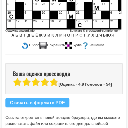
6
7
10
23
12
2
7
3
17
7
М
19
6
10
10
3
21
11
6
25
С
М
20
17
11
26
7
18
20
19
21
10
7
21
С
©www.scanword.info
Software ©
crossword-compiler.com
А
Б
В
Г
Д
Е
Ё
Ж
З
И
К
Л
М
Н
О
П
Р
С
Т
У
Х
Ц
Ч
Ы
Ю
Я
Сброс
Сохранить
Буква
Решение
Ваша оценка кроссворда
[Оценка -
4.9
Голосов -
54
]
Скачать в формате PDF
Ссылка откроется в новой вкладке браузера, где вы сможете
распечатать файл или сохранить его для дальнейшей