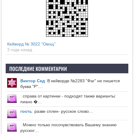
Кейворд № 3022 “Овощ”
3 года назад
ПОСЛЕДНИЕ КОММЕНТАРИИ
Виктор Сед
:
В кейворде №2283 "Фаг" не пишется
буква "Р".…
:
справа от картинки - подходят также варианты:
пиано �…
гость
:
разве сплин- русское слово…
:
Можно только посочувствовать Вашему знанию
русског…