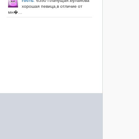
гость
:
6350 Плачущая.Буланова
хорошая певица,в отличие от
мн�…