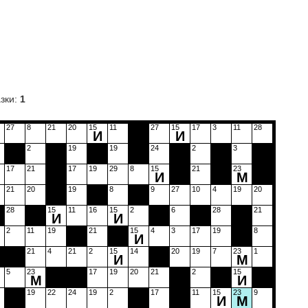
зки:
1
27
8
21
20
15
11
27
15
17
3
11
28
И
И
2
19
19
24
2
3
17
21
17
19
29
8
15
21
23
И
М
21
20
19
8
9
27
10
4
19
20
28
15
11
16
15
2
6
28
21
И
И
2
11
19
21
15
4
3
17
19
8
И
21
4
21
2
15
14
20
19
7
23
1
И
М
5
23
17
19
20
21
2
15
М
И
19
22
24
19
2
17
11
15
23
9
И
М