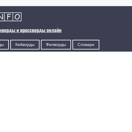
анворды и кроссворды онлайн
ды
Кейворды
Филворды
Словари