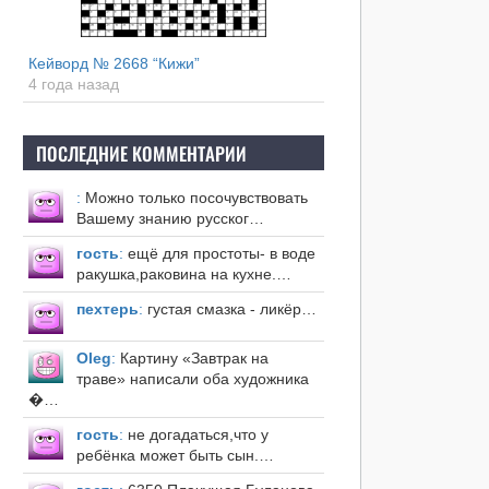
Кейворд № 2668 “Кижи”
4 года назад
ПОСЛЕДНИЕ КОММЕНТАРИИ
:
Можно только посочувствовать
Вашему знанию русског…
гость
:
ещё для простоты- в воде
ракушка,раковина на кухне.…
пехтерь
:
густая смазка - ликёр…
Оleg
:
Картину «Завтрак на
траве» написали оба художника
�…
гость
:
не догадаться,что у
ребёнка может быть сын.…