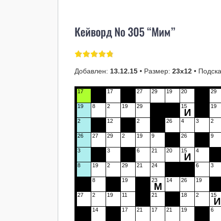
Кейворд № 305 “Мим”
Добавлен:
13.12.15
• Размер:
23х12
• Подска
17
17
27
29
19
20
29
19
8
2
19
29
15
19
И
2
12
2
26
4
3
2
26
27
29
2
19
9
26
9
3
3
6
21
20
15
4
И
8
19
2
29
21
24
6
3
8
19
23
14
26
19
М
27
2
19
11
21
18
2
15
И
14
17
21
17
21
19
6