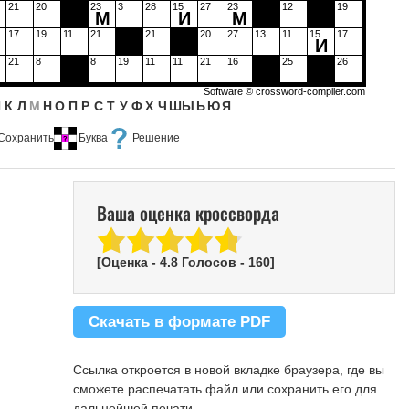
21
20
23
3
28
15
27
23
12
19
М
И
М
17
19
11
21
21
20
27
13
11
15
17
И
21
8
8
19
11
11
21
16
25
26
Software ©
crossword-compiler.com
Й
К
Л
М
Н
О
П
Р
С
Т
У
Ф
Х
Ч
Ш
Ы
Ь
Ю
Я
Сохранить
Буква
Решение
Ваша оценка кроссворда
[Оценка -
4.8
Голосов -
160
]
Скачать в формате PDF
Ссылка откроется в новой вкладке браузера, где вы
сможете распечатать файл или сохранить его для
дальнейшей печати.