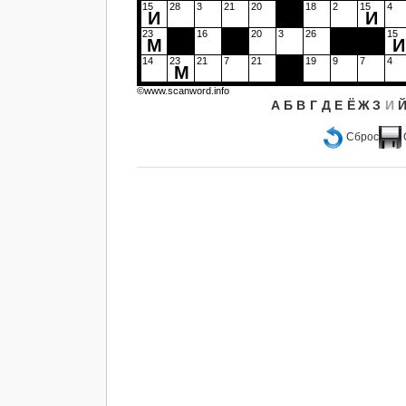
15
28
3
21
20
18
2
15
4
И
И
23
16
20
3
26
15
М
И
14
23
21
7
21
19
9
7
4
М
©www.scanword.info
А
Б
В
Г
Д
Е
Ё
Ж
З
И
Сброс