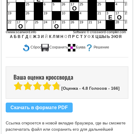
7
25
6
5
26
17
25
25
4
19
О
19
26
19
10
4
21
3
17
15
Е
О
22
17
7
25
24
17
15
26
19
21
14
28
19
О
О
©www.scanword.info
Software ©
crossword-compiler.com
А
Б
В
Г
Д
Е
Ж
З
И
Й
К
Л
М
Н
О
П
Р
С
Т
У
Ф
Х
Ц
Ш
Ы
Ь
Э
Ю
Я
Сброс
Сохранить
Буква
Решение
Ваша оценка кроссворда
[Оценка -
4.8
Голосов -
166
]
Скачать в формате PDF
Ссылка откроется в новой вкладке браузера, где вы сможете
распечатать файл или сохранить его для дальнейшей