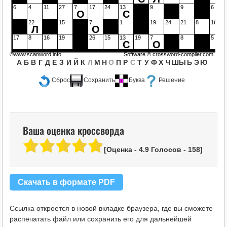
6
4
11
27
7
17
24
13
9
9
6
О
С
22
15
7
1
19
24
21
8
16
Л
О
17
8
16
19
26
15
13
19
7
8
5
С
О
©www.scanword.info
Software ©
crossword-compiler.com
А
Б
В
Г
Д
Е
З
И
Й
К
Л
М
Н
О
П
Р
С
Т
У
Ф
Х
Ч
Ш
Ы
Ь
Э
Ю
Сброс
Сохранить
Буква
Решение
Ваша оценка кроссворда
[Оценка -
4.9
Голосов -
158
]
Скачать в формате PDF
Ссылка откроется в новой вкладке браузера, где вы сможете
распечатать файл или сохранить его для дальнейшей