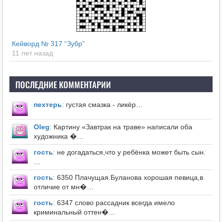
Кейворд № 317 “Зубр”
11 лет назад
ПОСЛЕДНИЕ КОММЕНТАРИИ
пехтерь
:
густая смазка - ликёр…
Оleg
:
Картину «Завтрак на траве» написали оба
художника �…
гость
:
не догадаться,что у ребёнка может быть сын.
…
гость
:
6350 Плачущая.Буланова хорошая певица,в
отличие от мн�…
гость
:
6347 слово рассадник всегда имело
криминальный оттен�…