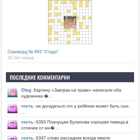
Сканворд № 893 “Стадо”
10 лет назад
ПОСЛЕДНИЕ КОММЕНТАРИИ
Оleg
:
Картину «Завтрак на траве» написали оба
художника �…
гость
:
не догадаться,что у ребёнка может быть сын.
…
гость
:
6350 Плачущая.Буланова хорошая певица,в
отличие от мн�…
гость
:
6347 слово рассадник всегда имело