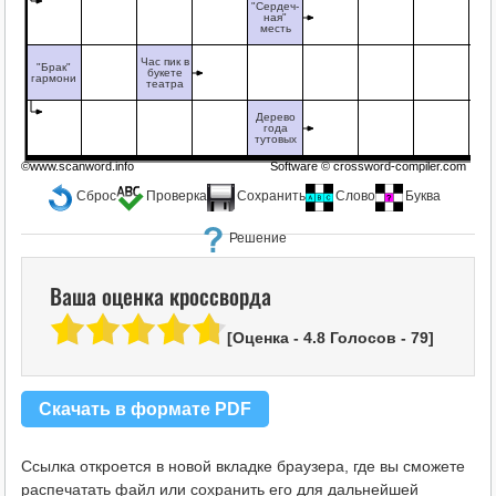
"Сердеч-
ная"
месть
Час пик в
"Брак"
букете
гармони
театра
Дерево
года
тутовых
©www.scanword.info
Software ©
crossword-compiler.com
Сброс
Проверка
Сохранить
Слово
Буква
Решение
Ваша оценка кроссворда
[Оценка -
4.8
Голосов -
79
]
Скачать в формате PDF
Ссылка откроется в новой вкладке браузера, где вы сможете
распечатать файл или сохранить его для дальнейшей