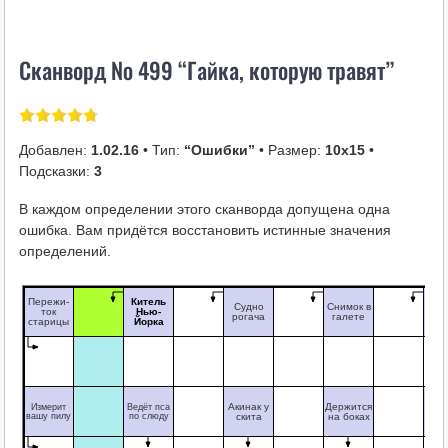
i
k
Сканворд № 499 “Гайка, которую травят”
i
Добавлен:
1.02.16
• Тип:
“Ошибки”
• Размер:
10х15
•
Подсказки:
3
В каждом определении этого сканворда допущена одна
ошибка. Вам придётся восстановить истинные значения
определений.
Пережи-
Китель
З
Судно
Снимок в
ток
Нью-
аз
рогача
галете
старицы
Йорка
Мо
"Ме
Акинак у
Держится
Измерит
Ведёт пса
вашу пилу
по слюду
скита
на боках
мус