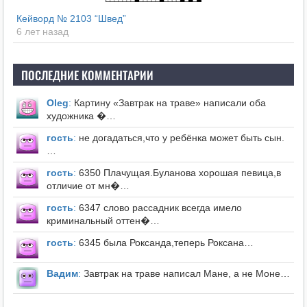
Кейворд № 2103 “Швед”
6 лет назад
ПОСЛЕДНИЕ КОММЕНТАРИИ
Оleg
:
Картину «Завтрак на траве» написали оба
художника �…
гость
:
не догадаться,что у ребёнка может быть сын.
…
гость
:
6350 Плачущая.Буланова хорошая певица,в
отличие от мн�…
гость
:
6347 слово рассадник всегда имело
криминальный оттен�…
гость
:
6345 была Роксанда,теперь Роксана…
Вадим
:
Завтрак на траве написал Мане, а не Моне…