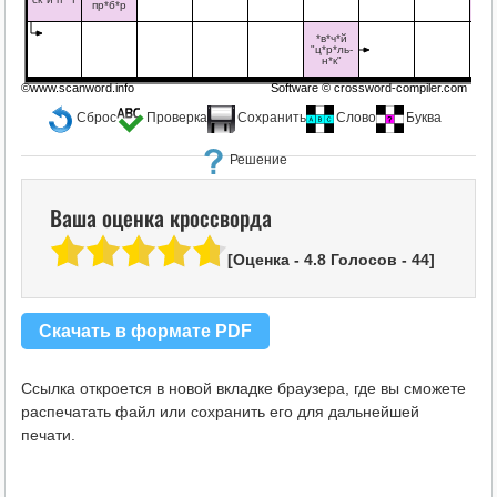
пр*б*р
м
*в*ч*й
"ц*р*ль-
н*к"
©www.scanword.info
Software ©
crossword-compiler.com
Сброс
Проверка
Сохранить
Слово
Буква
Решение
Ваша оценка кроссворда
[Оценка -
4.8
Голосов -
44
]
Скачать в формате PDF
Ссылка откроется в новой вкладке браузера, где вы сможете
распечатать файл или сохранить его для дальнейшей
печати.