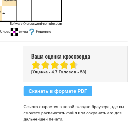
Звуковой
...
н
/
Software ©
crossword-compiler.com
Слово
Буква
Решение
Ваша оценка кроссворда
[Оценка -
4.7
Голосов -
58
]
Скачать в формате PDF
Ссылка откроется в новой вкладке браузера, где вы
сможете распечатать файл или сохранить его для
дальнейшей печати.