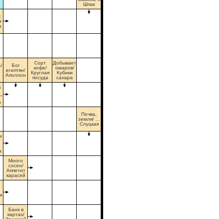
Шпак
с
т
и
Сорт
Добывает
Бог
ь/
кофе/
омаров/
египтян/
Круглая
Кубики
Аполлон
посуда
сахара
я
"
а
Почва,
земля/ …
Слуцкая
я
а
Много
сосен/
Аппетит
карасей
и
Банк в
картах/