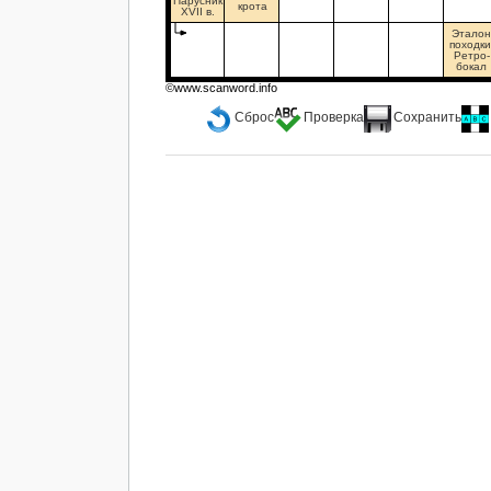
Парусник
крота
XVII в.
Этало
походки
Ретро-
бокал
©www.scanword.info
Сброс
Проверка
Сохранить