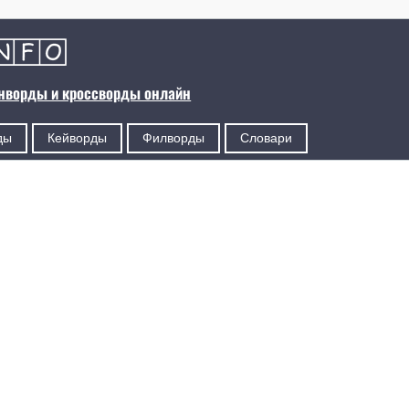
анворды и кроссворды онлайн
ды
Кейворды
Филворды
Словари