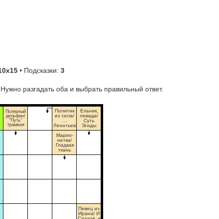
10х15
• Подсказки:
3
 Нужно разгадать оба и выбрать правильный ответ.
Политик
Ельник,
Полярный
из села/
левада/
дельфин/
"Путь"
...
Суть
трамвая
Леонтьев
Эгиды
Марио-
нетка/
Гладкая
ткань
Певец из
Ирана/ И
Саахов, и