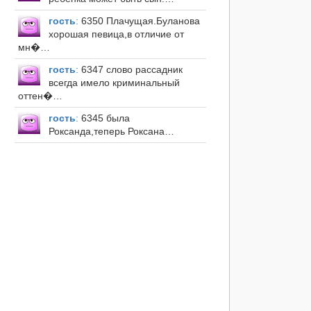
гость
:
6350 Плачущая.Буланова
хорошая певица,в отличие от
мн�…
гость
:
6347 слово рассадник
всегда имело криминальный
оттен�…
гость
:
6345 была
Роксанда,теперь Роксана…