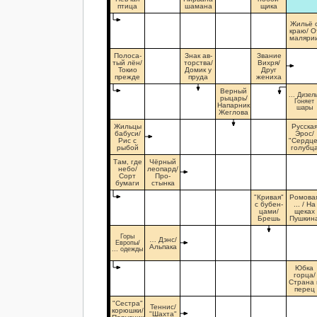
птица
шамана
щика
Жильё 
краю/ О
маляри
Полоса-
Знак ав-
Звание
тый лён/
торства/
Вихря/
Токио
Домик у
Друг
прежде
пруда
жениха
Верный
... Дизел
рыцарь/
Гоняет
Напарник
шары
Жеглова
Жильцы
Русска
бабуси/
Эрос/
Рис с
"Сердце
рыбой
голубц
Там, где
Чёрный
небо/
леопард/
Сорт
Про-
бумаги
стынка
"Кривая"
Ромова
с бубен-
... / На
цами/
щеках
Брешь
Пушкин
Горы
… Дэнс/
Европы/
Альпака
... одежды
Юбка
горца/
Страна 
перец
"Сестра"
Теннис/
корюшки/
"Шахта"