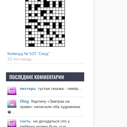
Кейворд № 523 “Свод”
10 лет назад
ПОСЛЕДНИЕ КОММЕНТАРИИ
пехтерь
:
густая смазка - ликёр…
Оleg
:
Картину «Завтрак на
траве» написали оба художника
�…
гость
:
не догадаться,что у
ребёнка может быть сын.…