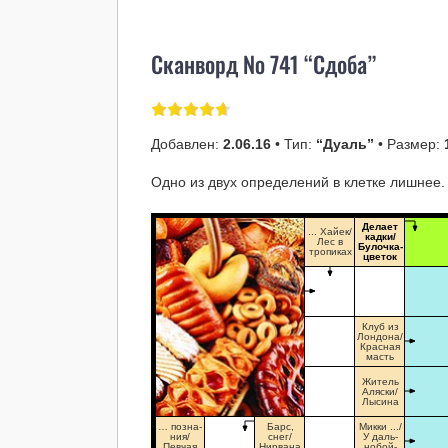
Сканворд № 741 “Сдоба”
Добавлен:
2.06.16
• Тип:
“Дуаль”
• Размер:
Одно из двух определений в клетке лишнее.
Делает
... Хайек/
кадки/
Лес в
Булочка-
тропиках
цветок
Клуб из
Лондона/
Красная
масть
Житель
Аляски/
Лысина
… позна-
Барс,
Микки .../
ния/
снег/
У даль-
Певчая
Нирвана
нобой-