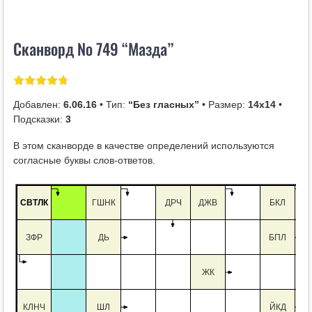
i
k
Сканворд № 749 “Мазда”
i
Добавлен:
6.06.16
• Тип:
“Без гласных”
• Размер:
14х14
•
Подсказки:
3
В этом сканворде в качестве определений используются
согласные буквы слов-ответов.
СВТЛК
ГШНК
ДРЧ
ДЖВ
БКЛ
ЗФР
ДЬ
БПЛ
ЖК
КЛНЧ
ШЛ
ЙКД