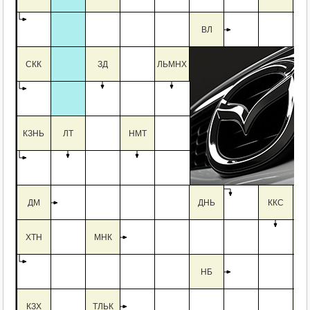
ВЛ
СКК
ЗД
ЛЬМНХ
КЗНЬ
ЛТ
НМТ
ДМ
ДНЬ
ККС
С
ХТН
МНК
Т
НБ
КЗХ
ТЛЬК