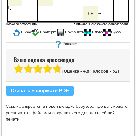
СН
©www.scanword.info
Software ©
crossword-compiler.com
Сброс
Проверка
Сохранить
Слово
Буква
Решение
Ваша оценка кроссворда
[Оценка -
4.8
Голосов -
52
]
Скачать в формате PDF
Ссылка откроется в новой вкладке браузера, где вы сможете
распечатать файл или сохранить его для дальнейшей
печати.