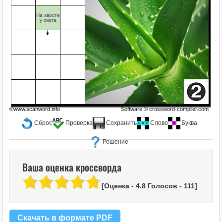
На хвосте
у ската
©www.scanword.info
Software ©
crossword-compiler.com
Сброс
Проверка
Сохранить
Слово
Буква
Решение
Ваша оценка кроссворда
[Оценка -
4.8
Голосов -
111
]
Скачать в формате PDF