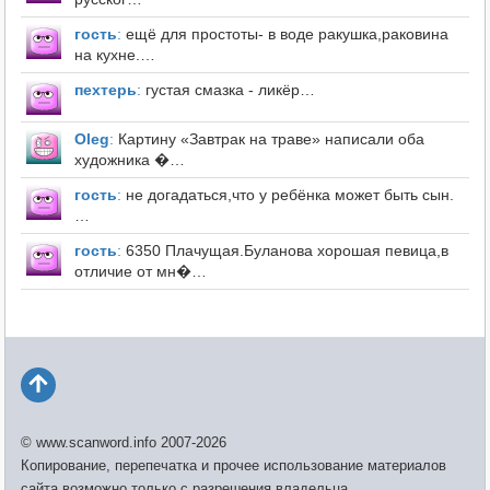
гость
:
ещё для простоты- в воде ракушка,раковина
на кухне.…
пехтерь
:
густая смазка - ликёр…
Оleg
:
Картину «Завтрак на траве» написали оба
художника �…
гость
:
не догадаться,что у ребёнка может быть сын.
…
гость
:
6350 Плачущая.Буланова хорошая певица,в
отличие от мн�…
© www.scanword.info 2007-2026
Копирование, перепечатка и прочее использование материалов
сайта возможно только с разрешения владельца.