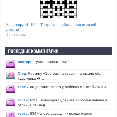
Кроссворд № 1044 “Подкова, прибитая над входной
дверью”
9 лет назад
ПОСЛЕДНИЕ КОММЕНТАРИИ
пехтерь
:
густая смазка - ликёр…
Оleg
:
Картину «Завтрак на траве» написали оба
художника �…
гость
:
не догадаться,что у ребёнка может быть сын.
…
гость
:
6350 Плачущая.Буланова хорошая певица,в
отличие от мн�…
гость
:
6347 слово рассадник всегда имело