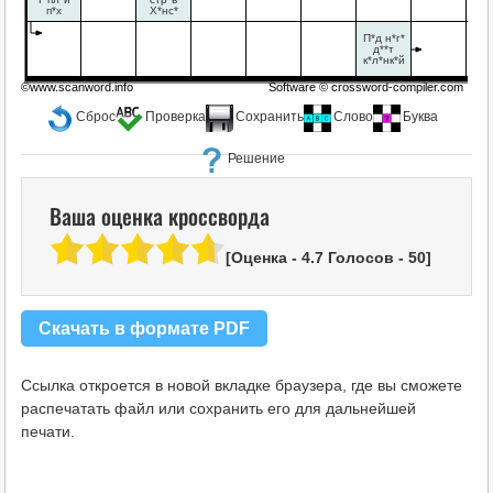
п*х
Х*нс*
в
П*д н*г*
д**т
к*л*нк*й
©www.scanword.info
Software ©
crossword-compiler.com
Сброс
Проверка
Сохранить
Слово
Буква
Решение
Ваша оценка кроссворда
[Оценка -
4.7
Голосов -
50
]
Скачать в формате PDF
Ссылка откроется в новой вкладке браузера, где вы сможете
распечатать файл или сохранить его для дальнейшей
печати.