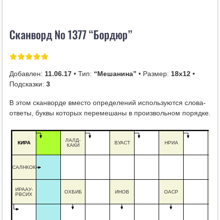
i
k
Сканворд № 1377 “Бордюр”
i
Добавлен:
11.06.17
• Тип:
“Мешанина”
• Размер:
18х12
•
Подсказки:
3
В этом сканворде вместо определений используются слова-
ответы, буквы которых перемешаны в произвольном порядке.
ЛАЛД-
КИРА
ВУАСТ
НРИА
КС
КАКИ
САЛНКОК
ПО
ИРААУ-
ОХБИБ
ИНОВ
ОАСР
Д
РВСИХ