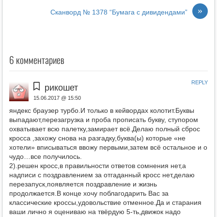
»
Сканворд № 1378 “Бумага с дивидендами”
6 комментариев
REPLY
рикошет
15.06.2017 @ 15:50
яндекс браузер турбо.И только в кейвордах колотит.Буквы
выпадают,перезагрузка и проба прописать букву, ступором
охватывает всю палетку,замирает всё.Делаю полный сброс
кросса ,захожу снова на разгадку,буква(ы) которые «не
хотели» вписываться ввожу первыми,затем всё остальное и о
чудо…все получилось.
2).решен кросс,в правильности ответов сомнения нет,а
надписи с поздравлением за отгаданный кросс нет,делаю
перезапуск,появляется поздравление и жизнь
продолжается.В конце хочу поблагодарить Вас за
классические кроссы,удовольствие отменное.Да и старания
ваши лично я оцениваю на твёрдую 5-ть,движок надо