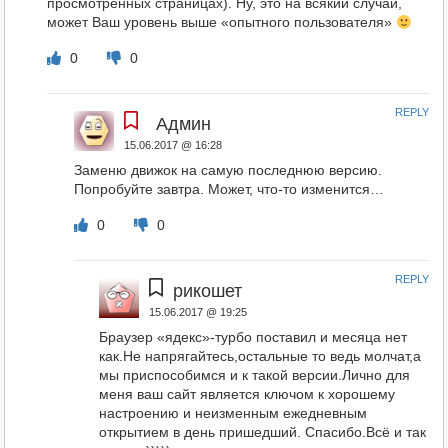
просмотренных страницах). Ну, это на всякий случай,
может Ваш уровень выше «опытного пользователя»
0
0
REPLY
Админ
15.06.2017 @ 16:28
Заменю движок на самую последнюю версию.
Попробуйте завтра. Может, что-то изменится…
0
0
REPLY
рикошет
15.06.2017 @ 19:25
Браузер «ядекс»-турбо поставил и месяца нет
как.Не напрягайтесь,остальные то ведь молчат,а
мы приспособимся и к такой версии.Лично для
меня ваш сайт является ключом к хорошему
настроению и неизменным ежедневным
открытием в день пришедший. Спасибо.Всё и так