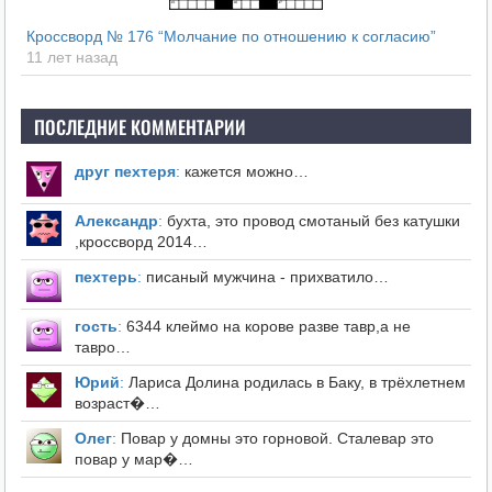
Кроссворд № 176 “Молчание по отношению к согласию”
11 лет назад
ПОСЛЕДНИЕ КОММЕНТАРИИ
друг пехтеря
:
кажется можно…
Александр
:
бухта, это провод смотаный без катушки
,кроссворд 2014…
пехтерь
:
писаный мужчина - прихватило…
гость
:
6344 клеймо на корове разве тавр,а не
тавро…
Юрий
:
Лариса Долина родилась в Баку, в трёхлетнем
возраст�…
Олег
:
Повар у домны это горновой. Сталевар это
повар у мар�…