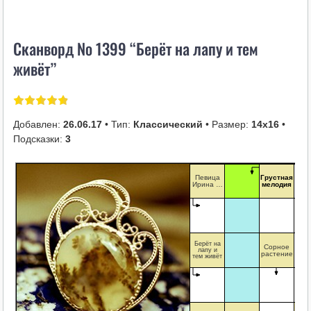
i
k
Сканворд № 1399 “Берёт на лапу и тем
i
живёт”
Добавлен:
26.06.17
• Тип:
Классический
• Размер:
14х16
•
Подсказки:
3
Певица
Грустная
Ирина …
мелодия
Берёт на
Сорное
лапу и
растение
тем живёт