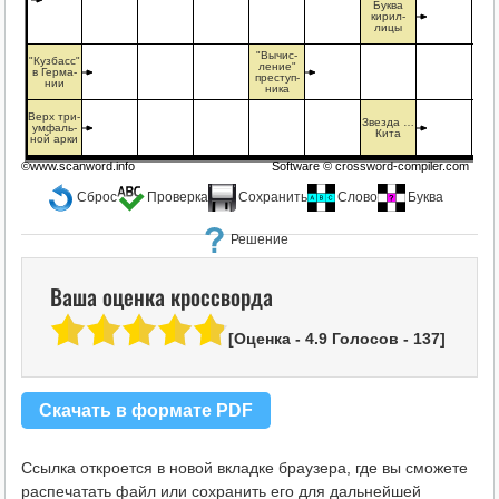
Буква
кирил-
лицы
"Вычис-
"Кузбасс"
ление"
в Герма-
преступ-
нии
ника
Верх три-
Звезда …
умфаль-
Кита
ной арки
©www.scanword.info
Software ©
crossword-compiler.com
Сброс
Проверка
Сохранить
Слово
Буква
Решение
Ваша оценка кроссворда
[Оценка -
4.9
Голосов -
137
]
Скачать в формате PDF
Ссылка откроется в новой вкладке браузера, где вы сможете
распечатать файл или сохранить его для дальнейшей