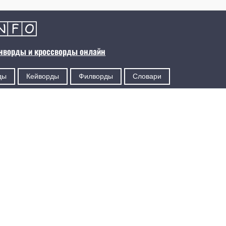
анворды и кроссворды онлайн
ды
Кейворды
Филворды
Словари