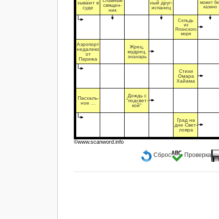
славный
зывают в
ный друг-
может бе
священ-
казино
суде
испанец
ник
Сельдь
из
Японского
моря
Аэропорт
Жрец,
недалеко
мудрец,
от
знахарь
Парижа
Стихи
Омара
Хайама
Дождь с
Пасхаль-
"подсвет-
ное …
кой"
Град на
дне Свет-
лояра
©www.scanword.info
Сброс
Проверка