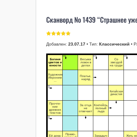
Сканворд № 1439 “Страшнее уже
Добавлен:
23.07.17
• Тип:
Классический
• Р
Богиня
Весьма
Со
цветов и
ловок в
звездой
юности
делах
на груди
Художник
Платье,
Иероним
наряд
...
Китайская
династия
Прочте-
За отца
Коктейль,
ние
не
полный
древних
отвечает
льда
текстов
Право-
Её дока-
Закадыч-
Жить не