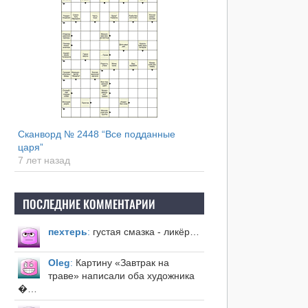
Сканворд № 2448 “Все подданные
царя”
7 лет назад
ПОСЛЕДНИЕ КОММЕНТАРИИ
пехтерь
:
густая смазка - ликёр…
Оleg
:
Картину «Завтрак на
траве» написали оба художника
�…