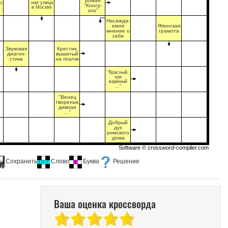
роман
з
ная улица
"Консу-
в Москве
эло"
Насажда-
емое
Японская
мнение о
грамота
себе
Звуковая
Крестик,
диагно-
вышитый
стика
на платке
"Красный,
как
варёный
…"
"Венец
творенья,
дивная
…"
Добрый
дух
римского
дома
Software ©
crossword-compiler.com
Сохранить
Слово
Буква
Решение
Ваша оценка кроссворда