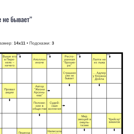
 не бывает”
азмер:
14х11
• Подсказки:
3
Выше его
Ресто-
в Пире-
Аполлон
ранная
Лапти не
неях –
иначе
"брошю-
из лыка
ничего
ра"
… Адлер
Страшнее
уже не
у Конана
бывает
Дойла
Автор
Провал
"Жизни
акции
Арсень-
ева"
Положе-
Судей-
ние в
ская
обществе
коллегия
Мир
эмоций в
"Крейсер"
оккуль-
викингов
тизме
Написала
Пешеход-