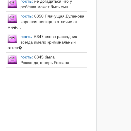
гость
:
не догадаться,что у
ребёнка может быть сын.…
гость
:
6350 Плачущая.Буланова
хорошая певица,в отличие от
мн�…
гость
:
6347 слово рассадник
всегда имело криминальный
оттен�…
гость
:
6345 была
Роксанда,теперь Роксана…