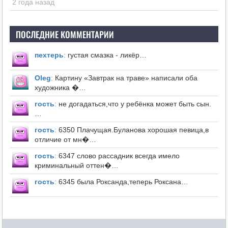
2 года назад
ПОСЛЕДНИЕ КОММЕНТАРИИ
пехтерь
:
густая смазка - ликёр…
Оleg
:
Картину «Завтрак на траве» написали оба
художника �…
гость
:
не догадаться,что у ребёнка может быть сын.
…
гость
:
6350 Плачущая.Буланова хорошая певица,в
отличие от мн�…
гость
:
6347 слово рассадник всегда имело
криминальный оттен�…
гость
:
6345 была Роксанда,теперь Роксана…