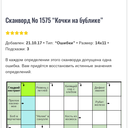
i
k
Сканворд № 1575 “Кочки на бублике”
i
Добавлен:
21.10.17
• Тип:
“Ошибки”
• Размер:
14х11
•
Подсказки:
3
В каждом определении этого сканворда допущена одна
ошибка. Вам придётся восстановить истинные значения
определений.
Кипящий
Гладкий
Ревень с
Дефект
Коч
сор с
экстракт
петлёй
звания
буб
хлебом
Прелое
Рубит
насеко-
железо
мое
Боб в
"Нолик" в
Кость из
Кот
перчатках
санузле
космоса
на 