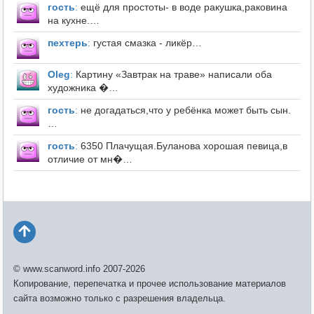
гость
:
ещё для простоты- в воде ракушка,раковина
на кухне.…
пехтерь
:
густая смазка - ликёр…
Оleg
:
Картину «Завтрак на траве» написали оба
художника �…
гость
:
не догадаться,что у ребёнка может быть сын.
…
гость
:
6350 Плачущая.Буланова хорошая певица,в
отличие от мн�…
© www.scanword.info 2007-2026
Копирование, перепечатка и прочее использование материалов
сайта возможно только с разрешения владельца.