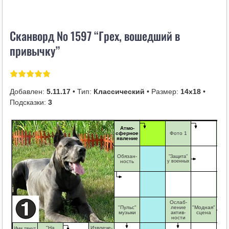
i
k
Сканворд № 1597 “Грех, вошедший в
i
привычку”
Добавлен:
5.11.17
• Тип:
Классический
• Размер:
14х18
•
Подсказки:
3
Атмо-
Грех
сферное
Фото 1
шед
явление
при
Обязан-
"Защита"
ность
у военных
Дип
тич
со
ше
Ослаб-
"Пульс"
ление
"Модная"
музыки
актив-
сцена
ности
"На
Извлече-
Ими тянут