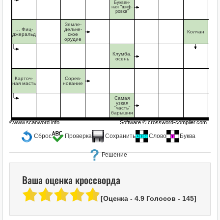
Буквен-
ная "шиф-
ровка"
Земле-
… Фиц-
дельче-
Колчан
джеральд
ское
орудие
Клумба,
осень
Карточ-
Сорев-
ная масть
нование
Самая
узкая
"часть"
барышни
©www.scanword.info
Software ©
crossword-compiler.com
Сброс
Проверка
Сохранить
Слово
Буква
Решение
Ваша оценка кроссворда
[Оценка -
4.9
Голосов -
145
]