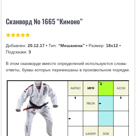
i
k
Сканворд № 1665 “Кимоно”
i
Добавлен:
20.12.17
• Тип:
“Мешанина”
• Размер:
18х12
•
Подсказки:
3
В этом сканворде вместо определений используются слова-
ответы, буквы которых перемешаны в произвольном порядке.
АКРБС
МРЯ
АСОК
ЯБОК
ЛР
ЬКИЛР
ЗОВ
ФЁ