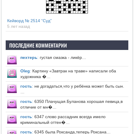
Кейворд № 2514 “Суд”
5 лет назад
ПОСЛЕДНИЕ КОММЕНТАРИИ
пехтерь
:
густая смазка - ликёр…
Оleg
:
Картину «Завтрак на траве» написали оба
художника �…
гость
:
не догадаться,что у ребёнка может быть сын.
…
гость
:
6350 Плачущая.Буланова хорошая певица,в
отличие от мн�…
гость
:
6347 слово рассадник всегда имело
криминальный оттен�…
гость
:
6345 была Роксанда,теперь Роксана…