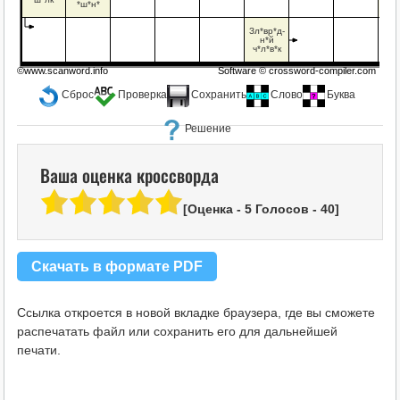
*ш*н*
Зл*вр*д-
н*й
ч*л*в*к
©www.scanword.info
Software ©
crossword-compiler.com
Сброс
Проверка
Сохранить
Слово
Буква
Решение
Ваша оценка кроссворда
[Оценка -
5
Голосов -
40
]
Скачать в формате PDF
Ссылка откроется в новой вкладке браузера, где вы сможете
распечатать файл или сохранить его для дальнейшей
печати.