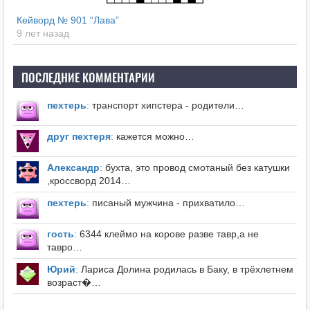
Кейворд № 901 “Лава”
9 лет назад
ПОСЛЕДНИЕ КОММЕНТАРИИ
пехтерь
:
транспорт хипстера - родители…
друг пехтеря
:
кажется можно…
Александр
:
бухта, это провод смотаный без катушки
,кроссворд 2014…
пехтерь
:
писаный мужчина - прихватило…
гость
:
6344 клеймо на корове разве тавр,а не
тавро…
Юрий
:
Лариса Долина родилась в Баку, в трёхлетнем
возраст�…