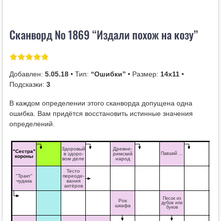
i
k
Сканворд № 1869 “Издали похож на козу”
i
Добавлен:
5.05.18
• Тип:
“Ошибки”
• Размер:
14х11
•
Подсказки:
3
В каждом определении этого сканворда допущена одна
ошибка. Вам придётся восстановить истинные значения
определений.
Здоровый
Древне-
"Сестра"
Че
в здоро-
римский
Павший ...
короны
кр
вом деле
народ
Тесто
"Тракт"
переоде-
чудака
вания
актёров
Бо
Песок из
Рок
дубов или
вол
шкафа
буков
шт