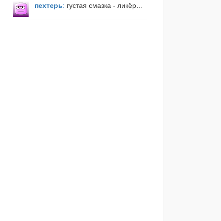
пехтерь
:
густая смазка - ликёр…