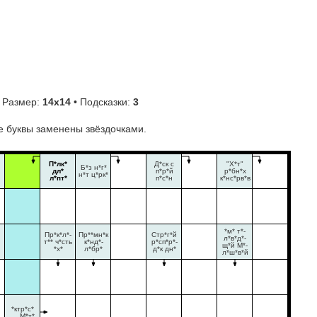
 Размер:
14х14
• Подсказки:
3
е буквы заменены звёздочками.
П*лк*
Д*ск с
"Х*т"
Б*з н*г*
дл*
п*р*й
р*бн*х
н*т ц*рк*
л*пт*
п*с*н
к*нс*рв*в
*м* т*-
Пр*к*л*-
Пр**мн*к
Стр*г*й
л*в*д*-
т** ч*сть
к*нд*-
р*сп*р*-
щ*й М*-
*х*
л*бр*
д*к дн*
л*ш*в*й
*ктр*с*
… М*т*