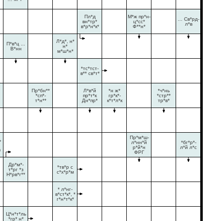
Пл*д
М*ж пр*н-
… Св*рд-
вн*тр*
ц*сс*
л*в
в*р*н*к*
Ф**н*
Л*д*, н*
П*в*ц ...
н*
В*нн
м*ш*н*
*тс*тст-
в** св*т*
Пр*бн**
Л*в*й
*н ж*
*ч*нь
*сп*-
пр*т*к
гр*к*-
*стр**
т*н**
Дн*пр*
к*т*л*к
тр*в*
Пр*м*ш-
ь
л*нн*й
*бг*р*-
р*й*н
л*й л*с
в
ФРГ
Др*м*-
*тв*р с
т*рг *з
с*х*р*м
Н*рв*г**
* л*нг-
в*ст*к*, *
г*н*т*к*
Ц*н*т*ль
*гр* н*