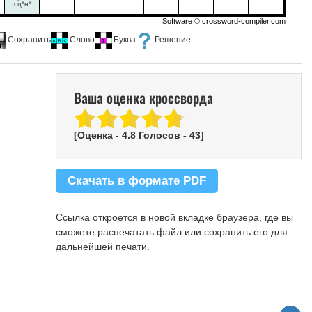
сц*н*
Software ©
crossword-compiler.com
Сохранить
Слово
Буква
Решение
Ваша оценка кроссворда
[Оценка -
4.8
Голосов -
43
]
Скачать в формате PDF
Ссылка откроется в новой вкладке браузера, где вы
сможете распечатать файл или сохранить его для
дальнейшей печати.