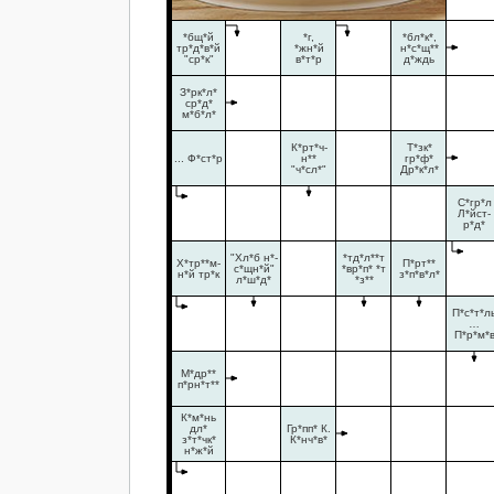
*бщ*й
*г,
*бл*к*,
тр*д*в*й
*жн*й
н*с*щ**
"ср*к"
в*т*р
д*ждь
З*рк*л*
ср*д*
м*б*л*
К*рт*ч-
Т*зк*
... Ф*ст*р
н**
гр*ф*
"ч*сл*"
Др*к*л*
С*гр*л
Л*йст-
р*д*
"Хл*б н*-
*тд*л**т
Х*тр**м-
П*рт**
с*щн*й"
*вр*п* *т
н*й тр*к
з*п*в*л*
л*ш*д*
*з**
П*с*т*л
…
П*р*м*
М*др**
п*рн*т**
К*м*нь
дл*
Гр*пп* К.
з*т*чк*
К*нч*в*
н*ж*й