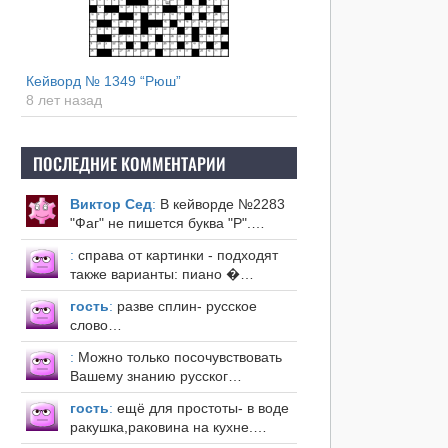
Кейворд № 1349 “Рюш”
8 лет назад
ПОСЛЕДНИЕ КОММЕНТАРИИ
Виктор Сед
:
В кейворде №2283
"Фаг" не пишется буква "Р".…
:
справа от картинки - подходят
также варианты: пиано �…
гость
:
разве сплин- русское
слово…
:
Можно только посочувствовать
Вашему знанию русског…
гость
:
ещё для простоты- в воде
ракушка,раковина на кухне.…