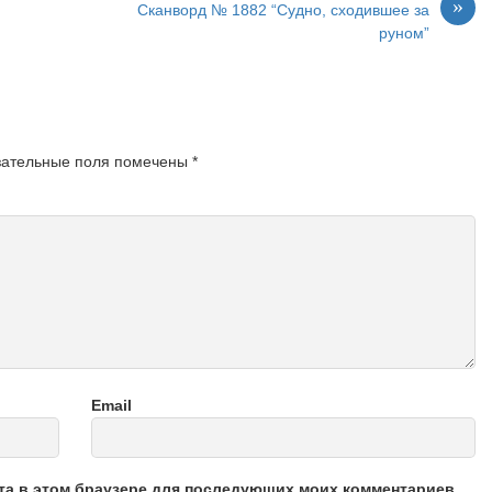
»
Сканворд № 1882 “Судно, сходившее за
руном”
зательные поля помечены
*
Email
йта в этом браузере для последующих моих комментариев.