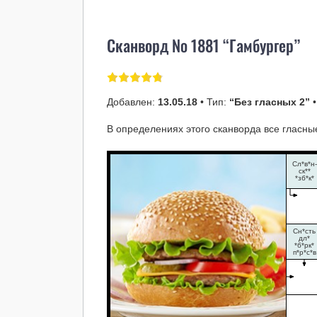
Сканворд № 1881 “Гамбургер”
Добавлен:
13.05.18
• Тип:
“Без гласных 2”
•
В определениях этого сканворда все гласны
Сл*в*н-
ск**
*зб*к*
Сн*сть
дл*
*б*рк*
п*р*с*в