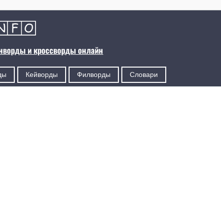
анворды и кроссворды онлайн
ды
Кейворды
Филворды
Словари