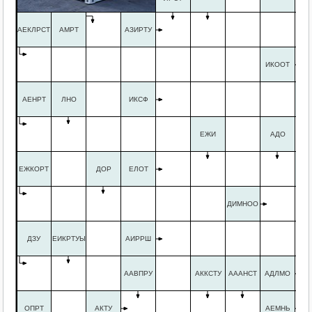
АЕКЛРСТ
АМРТ
АЗИРТУ
ИКООТ
АЕНРТ
ЛНО
ИКСФ
БО
ЕЖИ
АДО
ЕЖКОРТ
ДОР
ЕЛОТ
А
ДИМНОО
ДЗУ
ЕИКРТУЫ
АИРРШ
ААВПРУ
АККСТУ
АААНСТ
АДЛМО
ОПРТ
АКТУ
АЕМНЬ