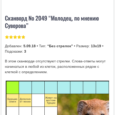
i
k
Сканворд № 2049 “Молодец, по мнению
i
Суворова”
Добавлен:
5.09.18
• Тип:
“Без стрелок”
• Размер:
13х19
•
Подсказки:
3
В этом сканворде отсутствуют стрелки. Слова-ответы могут
начинаться в любой из клеток, расположенных рядом с
клеткой с определением.
Живут на
Брюшко
Дополня-
востоке
сёмги
ет пение
Турции