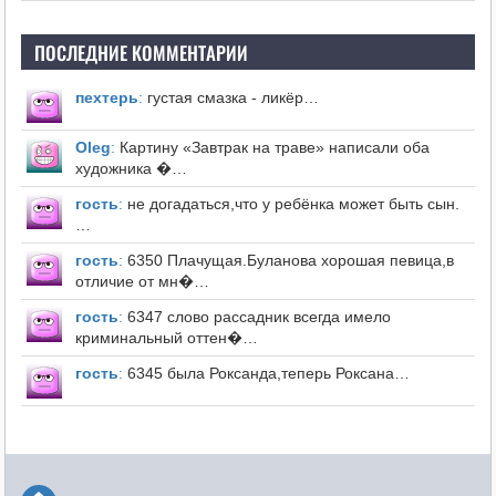
ПОСЛЕДНИЕ КОММЕНТАРИИ
пехтерь
:
густая смазка - ликёр…
Оleg
:
Картину «Завтрак на траве» написали оба
художника �…
гость
:
не догадаться,что у ребёнка может быть сын.
…
гость
:
6350 Плачущая.Буланова хорошая певица,в
отличие от мн�…
гость
:
6347 слово рассадник всегда имело
криминальный оттен�…
гость
:
6345 была Роксанда,теперь Роксана…