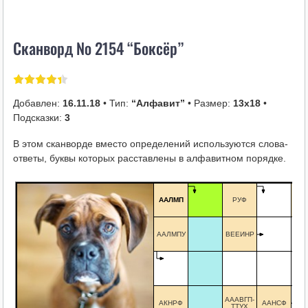
i
k
Сканворд № 2154 “Боксёр”
i
Добавлен:
16.11.18
• Тип:
“Алфавит”
• Размер:
13х18
•
Подсказки:
3
В этом сканворде вместо определений используются слова-
ответы, буквы которых расставлены в алфавитном порядке.
АВ
ААЛМП
РУФ
Л
ААЛМПУ
ВЕЕИНР
АААВГП-
АКНРФ
ААНСФ
ТТУХ