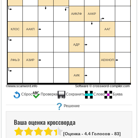
АИКЛФ
ААКР
КЛОС
ААКП
ААГ
Е
АДР
А
ЛФЬЭ
АЗИР
АЕКНОП
АИК
А
©www.scanword.info
Software ©
crossword-compiler.com
Сброс
Проверка
Сохранить
Слово
Буква
Решение
Ваша оценка кроссворда
[Оценка -
4.4
Голосов -
83
]