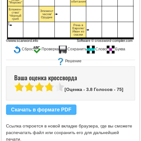
обитания
"Морозко"
Блажен-
Элемент
ство/
часов/
Чёрный
Орудие
гриб
Река в
Европе/
Иван из
сказки
©www.scanword.info
Software ©
crossword-compiler.com
Сброс
Проверка
Сохранить
Слово
Буква
Решение
Ваша оценка кроссворда
[Оценка -
3.8
Голосов -
75
]
Скачать в формате PDF
Ссылка откроется в новой вкладке браузера, где вы сможете
распечатать файл или сохранить его для дальнейшей
печати.