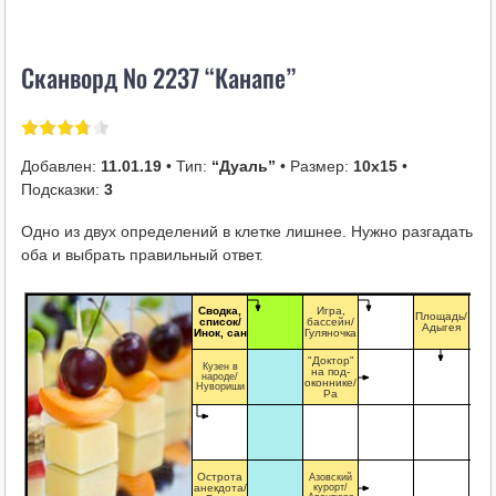
i
k
Сканворд № 2237 “Канапе”
i
Добавлен:
11.01.19
• Тип:
“Дуаль”
• Размер:
10х15
•
Подсказки:
3
Одно из двух определений в клетке лишнее. Нужно разгадать
оба и выбрать правильный ответ.
Сводка,
Игра,
Площадь/
список/
бассейн/
Адыгея
Инок, сан
Гуляночка
"Доктор"
Кузен в
на под-
народе/
оконнике/
Нувориши
Ра
Острота
Азовский
анекдота/
курорт/