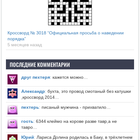
Кроссворд № 3018 “Официальная просьба о наведении
порядка”
5 месяцев назад
ПОСЛЕДНИЕ КОММЕНТАРИИ
друг пехтеря
:
кажется можно…
Александр
:
бухта, это провод смотаный без катушки
,кроссворд 2014…
пехтерь
:
писаный мужчина - прихватило…
гость
:
6344 клеймо на корове разве тавр,а не
тавро…
Юрий
:
Лариса Долина родилась в Баку, в трёхлетнем