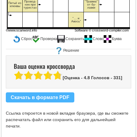
Провод-
"Травма"
Питьё из
ник при
от бу-
клюквы
туристах
лавки
"… и
Авось"
©www.scanword.info
Software ©
crossword-compiler.com
Сброс
Проверка
Сохранить
Слово
Буква
Решение
Ваша оценка кроссворда
[Оценка -
4.8
Голосов -
331
]
Скачать в формате PDF
Ссылка откроется в новой вкладке браузера, где вы сможете
распечатать файл или сохранить его для дальнейшей
печати.