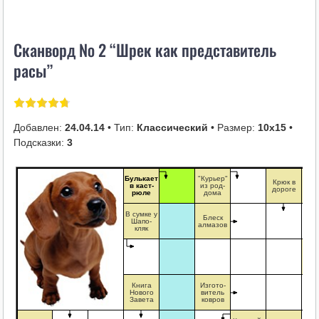
i
k
Сканворд № 2 “Шрек как представитель
i
расы”
Добавлен:
24.04.14
• Тип:
Классический
• Размер:
10х15
•
Подсказки:
3
Булькает
"Курьер"
…
Крюк в
в каст-
из род-
пе
дороге
рюле
дома
ме
В сумке у
Блеск
Шапо-
алмазов
кляк
"Бу
пос
ок
Книга
Изгото-
Нового
витель
Завета
ковров