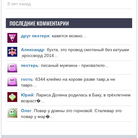
8 лет назад
ПОСЛЕДНИЕ КОММЕНТАРИИ
друг пехтеря
:
кажется можно…
Александр
:
бухта, это провод смотаный без катушки
,кроссворд 2014…
пехтерь
:
писаный мужчина - прихватило…
гость
:
6344 клеймо на корове разве тавр,а не
тавро…
Юрий
:
Лариса Долина родилась в Баку, в трёхлетнем
возраст�…
Олег
:
Повар у домны это горновой. Сталевар это
повар у мар�…